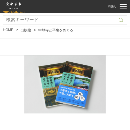
HOME
出版物
中尊寺と平泉をめぐる