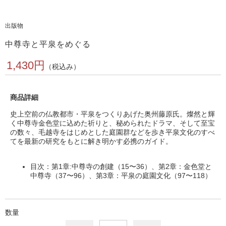
出版物
中尊寺と平泉をめぐる
1,430円
（税込み）
商品詳細
史上空前の仏教都市・平泉をつくりあげた奥州藤原氏。燦然と輝
く中尊寺金色堂に込めた祈りと、秘められたドラマ、そして至宝
の数々、毛越寺をはじめとした庭園群などを歩き平泉文化のすべ
てを最新の研究をもとに解き明かす必携のガイド。
目次：第1章:中尊寺の創建（15〜36）、第2章：金色堂と
中尊寺（37〜96）、第3章：平泉の庭園文化（97〜118）
数量