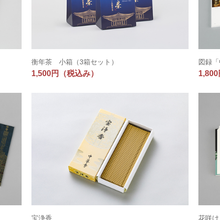
衡年茶 小箱（3箱セット）
図録「
1,500円
（税込み）
1,80
宝浄香
花咲け