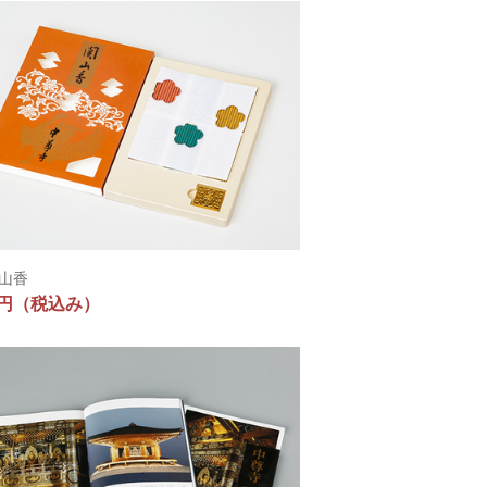
山香
0円
（税込み）