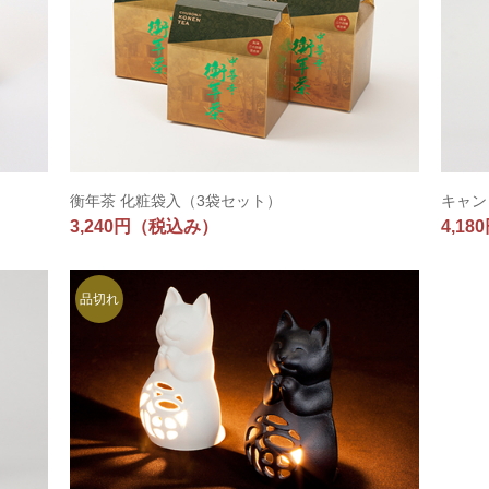
衡年茶 化粧袋入（3袋セット）
キャン
3,240円
（税込み）
4,18