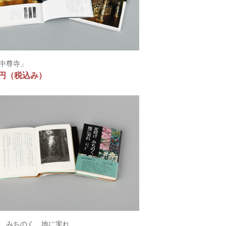
中尊寺」
0円
（税込み）
 みちのく 地に実れ