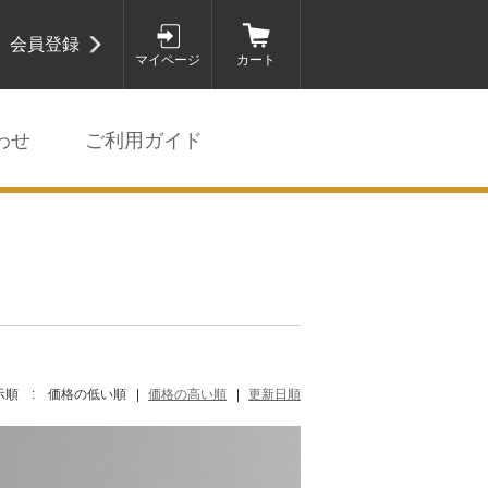
会員登録
マイページ
カート
わせ
ご利用ガイド
示順 :
価格の低い順
価格の高い順
更新日順